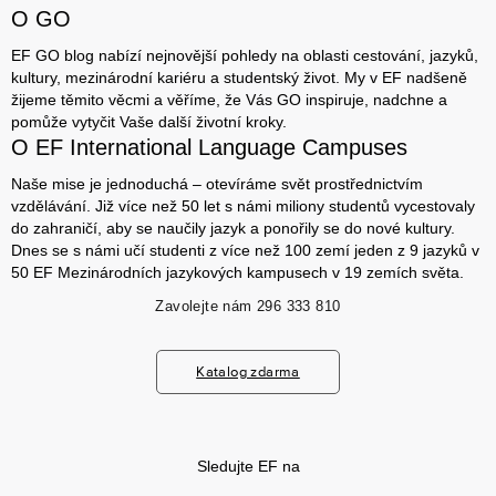
O GO
EF GO blog nabízí nejnovější pohledy na oblasti cestování, jazyků,
kultury, mezinárodní kariéru a studentský život. My v EF nadšeně
žijeme těmito věcmi a věříme, že Vás GO inspiruje, nadchne a
pomůže vytyčit Vaše další životní kroky.
O EF International Language Campuses
Naše mise je jednoduchá – otevíráme svět prostřednictvím
vzdělávání. Již více než 50 let s námi miliony studentů vycestovaly
do zahraničí, aby se naučily jazyk a ponořily se do nové kultury.
Dnes se s námi učí studenti z více než 100 zemí jeden z 9 jazyků v
50 EF Mezinárodních jazykových kampusech v 19 zemích světa.
Zavolejte nám
296 333 810
Katalog zdarma
Sledujte EF na