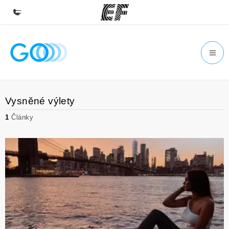
Domů
Vítejte v EF
Všechny programy
Vysněné výlety
Podívejte se, co všechno děláme
1
Články
Kanceláře
Najděte nejbližší kancelář
O nás
Kdo jsme
Kariéra
Přidejte se k nám do týmu