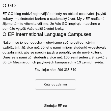
O GO
EF GO blog nabízí nejnovější pohledy na oblasti cestování, jazyků,
kultury, mezinárodní kariéru a studentský život. My v EF nadšeně
žijeme těmito věcmi a věříme, že Vás GO inspiruje, nadchne a
pomůže vytyčit Vaše další životní kroky.
O EF International Language Campuses
Naše mise je jednoduchá – otevíráme svět prostřednictvím
vzdělávání. Již více než 50 let s námi miliony studentů vycestovaly
do zahraničí, aby se naučily jazyk a ponořily se do nové kultury.
Dnes se s námi učí studenti z více než 100 zemí jeden z 9 jazyků v
50 EF Mezinárodních jazykových kampusech v 19 zemích světa.
Zavolejte nám
296 333 810
Katalog zdarma
Sledujte EF na