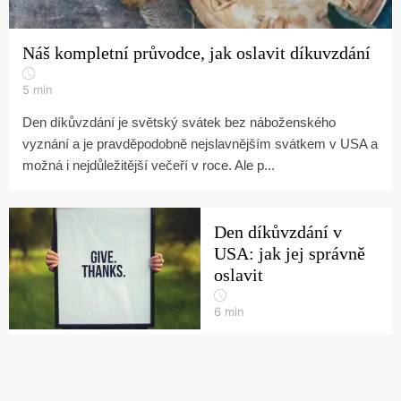
Náš kompletní průvodce, jak oslavit díkuvzdání
5
min
Den díkůvzdání je světský svátek bez náboženského
vyznání a je pravděpodobně nejslavnějším svátkem v USA a
možná i nejdůležitější večeří v roce. Ale p...
Den díkůvzdání v
USA: jak jej správně
oslavit
6
min