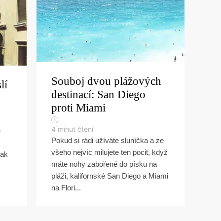
Souboj dvou plážových
lí
destinací: San Diego
proti Miami
4
minut čtení
é
Pokud si rádi užíváte sluníčka a ze
všeho nejvíc milujete ten pocit, když
jak
máte nohy zabořené do písku na
pláži, kalifornské San Diego a Miami
na Flori...