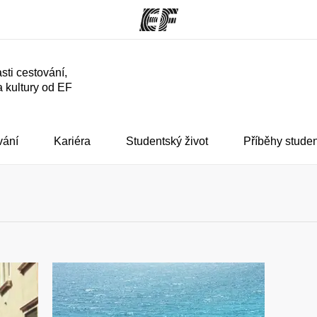
sti cestování,
a kultury od EF
rogramy
Kanceláře
co všechno
Najděte nejbližší kancelář
K
e
vání
Kariéra
Studentský život
Příběhy stude