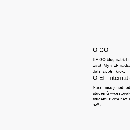
O GO
EF GO blog nabízí ne
život. My v EF nadš
další životní kroky.
O EF Interna
Naše mise je jednodu
studentů vycestovaly
studenti z více než
světa.