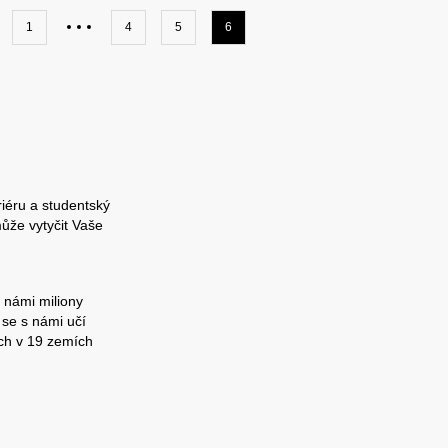
1
4
5
6
riéru a studentský
ůže vytyčit Vaše
 námi miliony
 se s námi učí
ch v 19 zemích