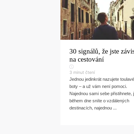
30 signálů, že jste závis
na cestování
3
minut čtení
Jednou jedinkrát nazujete toulav
boty – a už vám není pomoci.
Najednou sami sebe přistihnete, 
během dne sníte o vzdálených
destinacích, najednou ...