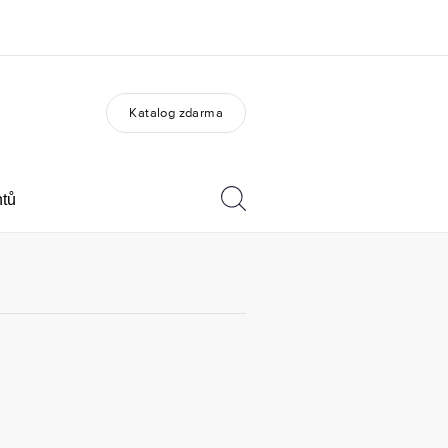
Katalog zdarma
O nás
Kariéra
do jsme
Přidejte se k nám do týmu
ntů