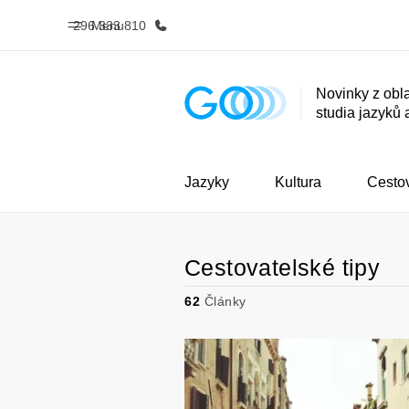
296 333 810
Menu
Novinky z obla
studia jazyků 
Domů
Všechny p
Vítejte v EF
Podívejte se, 
dělám
Jazyky
Kultura
Cesto
Cestovatelské tipy
62
Články