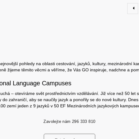
jnovější pohledy na oblasti cestování, jazyků, kultury, mezinárodní ka
eně žijeme těmito věcmi a věříme, že Vás GO inspiruje, nadchne a pom
tional Language Campuses
chá – otevíráme svět prostřednictvím vzdělávání. Již více než 50 let s
 do zahraničí, aby se naučily jazyk a ponořily se do nové kultury. Dnes
 100 zemí jeden z 9 jazyků v 50 EF Mezinárodních jazykových kampuse
Zavolejte nám
296 333 810