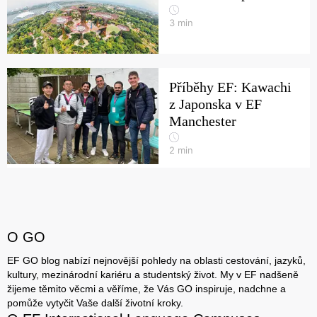
3
min
Příběhy EF: Kawachi
z Japonska v EF
Manchester
2
min
O GO
EF GO blog nabízí nejnovější pohledy na oblasti cestování, jazyků,
kultury, mezinárodní kariéru a studentský život. My v EF nadšeně
žijeme těmito věcmi a věříme, že Vás GO inspiruje, nadchne a
pomůže vytyčit Vaše další životní kroky.