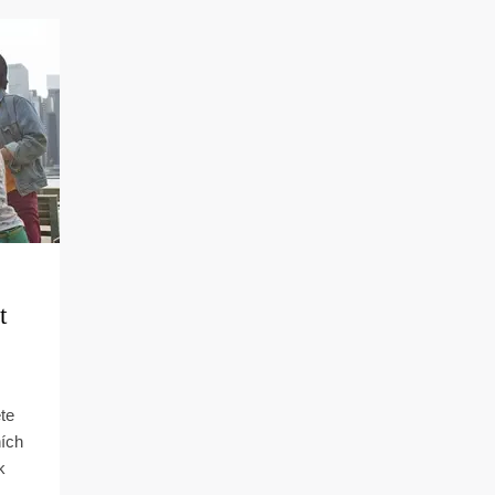
t
te
ních
k