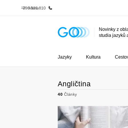
296 333 810
Menu
Novinky z obla
studia jazyků 
Domů
Všechny p
Vítejte v EF
Podívejte se, 
dělám
Jazyky
Kultura
Cesto
Angličtina
40
Články