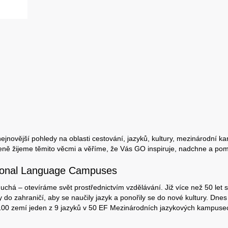
jnovější pohledy na oblasti cestování, jazyků, kultury, mezinárodní ka
eně žijeme těmito věcmi a věříme, že Vás GO inspiruje, nadchne a pom
tional Language Campuses
chá – otevíráme svět prostřednictvím vzdělávání. Již více než 50 let s
 do zahraničí, aby se naučily jazyk a ponořily se do nové kultury. Dnes
 100 zemí jeden z 9 jazyků v 50 EF Mezinárodních jazykových kampuse