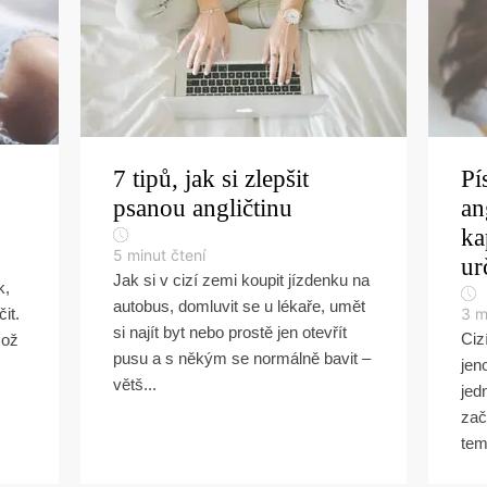
7 tipů, jak si zlepšit
Pí
psanou angličtinu
an
ka
5
minut čtení
ur
Jak si v cizí zemi koupit jízdenku na
k,
autobus, domluvit se u lékaře, umět
it.
3
m
si najít byt nebo prostě jen otevřít
Ciz
což
pusu a s někým se normálně bavit –
jen
větš...
jed
zač
tem