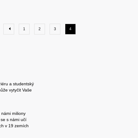
1
2
3
4
riéru a studentský
ůže vytyčit Vaše
 námi miliony
 se s námi učí
ch v 19 zemích