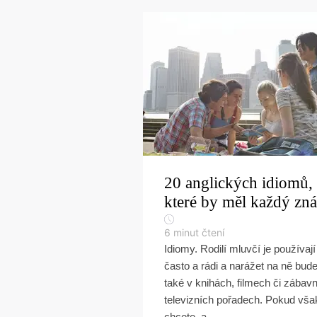
20 anglických idiomů,
které by měl každý zná
6
minut čtení
Idiomy. Rodilí mluvčí je používají
často a rádi a narážet na ně bude
také v knihách, filmech či zábav
televizních pořadech. Pokud vša
chcete, a...