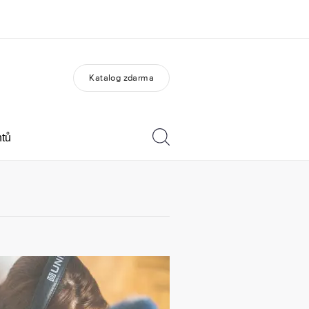
Katalog zdarma
O nás
Kariéra
do jsme
Přidejte se k nám do týmu
ntů