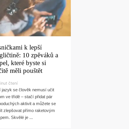
sničkami k lepší
gličtině: 10 zpěváků a
pel, které byste si
čitě měli pouštět
inut čtení
í jazyk se člověk nemusí učit
om ve třídě – stačí přidat pár
noduchých aktivit a můžete se
ít zlepšovat přímo raketovým
pem. Skvělé je ...