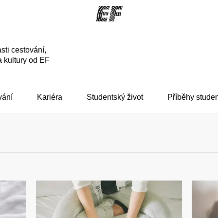
sti cestování,
a kultury od EF
rogramy
Kanceláře
co všechno
Najděte nejbližší kancelář
K
e
vání
Kariéra
Studentský život
Příběhy stude