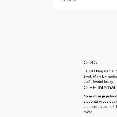
O GO
EF GO blog nabízí ne
život. My v EF nadš
další životní kroky.
O EF Interna
Naše mise je jednodu
studentů vycestovaly
studenti z více než
světa.