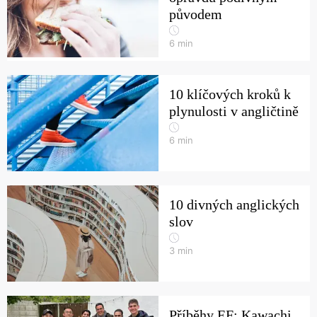
původem
6
min
10 klíčových kroků k
plynulosti v angličtině
6
min
10 divných anglických
slov
3
min
Příběhy EF: Kawachi