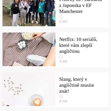
z Japonska v EF
Manchester
2
min
Netflix: 10 seriálů,
které vám zlepší
angličtinu
4
min
Slang, který v
angličtině musíte
znát!
4
min