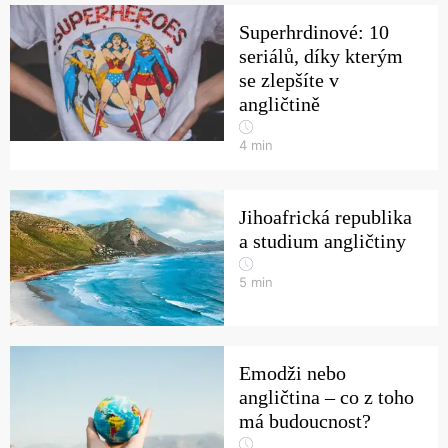
Superhrdinové: 10
seriálů, díky kterým
se zlepšíte v
angličtině
4
min
Jihoafrická republika
a studium angličtiny
5
min
Emodži nebo
angličtina – co z toho
má budoucnost?