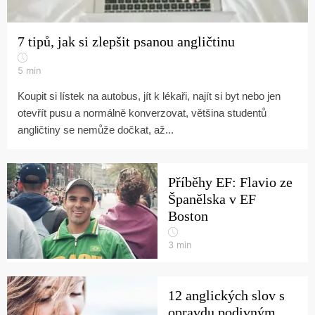
7 tipů, jak si zlepšit psanou angličtinu
5
min
Koupit si lístek na autobus, jít k lékaři, najít si byt nebo jen
otevřít pusu a normálně konverzovat, většina studentů
angličtiny se nemůže dočkat, až...
Příběhy EF: Flavio ze
Španělska v EF
Boston
3
min
12 anglických slov s
opravdu podivným