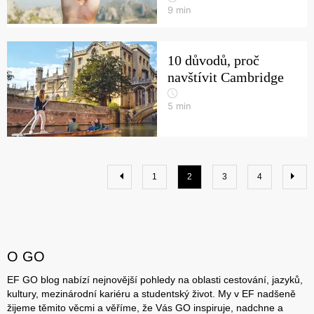
9
min
10 důvodů, proč
navštívit Cambridge
5
min
1
2
3
4
O GO
EF GO blog nabízí nejnovější pohledy na oblasti cestování, jazyků,
kultury, mezinárodní kariéru a studentský život. My v EF nadšeně
žijeme těmito věcmi a věříme, že Vás GO inspiruje, nadchne a