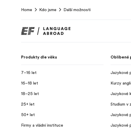
EF
Home
Kdo jsme
Další možnosti
Footer
Produkty dle věku
Oblíbené
7–16 let
Jazykové p
16–18 let
Kurzy angli
18–25 let
Jazykové k
25+ let
Studium v z
50+ let
Jazykové 
Firmy a vládní instituce
Jazykové p