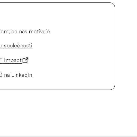
 tom, co nás motivuje.
 o společnosti
EF Impact
t) na LinkedIn