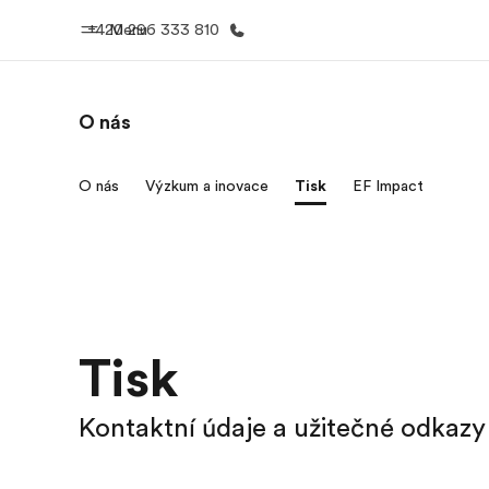
+420 296 333 810
Menu
O nás
Domů
Všechny p
O nás
Výzkum a inovace
Tisk
EF Impact
Vítejte v EF
Podívejte se, 
dělám
Tisk
Kontaktní údaje a užitečné odkazy 