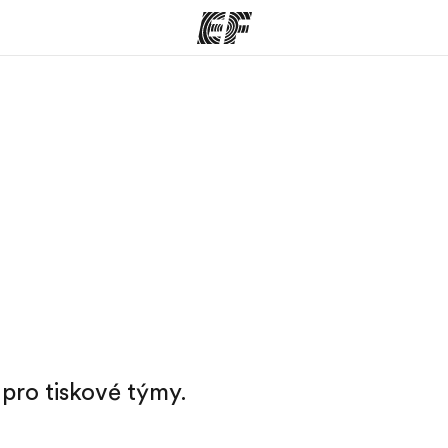
rogramy
Kanceláře
co všechno
Najděte nejbližší kancelář
K
e
pro tiskové týmy.