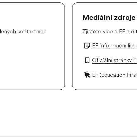
Mediální zdroje
edených kontaktních
Zjistěte více o EF a o
EF informační list
Oficiální stránky 
EF (Education Firs