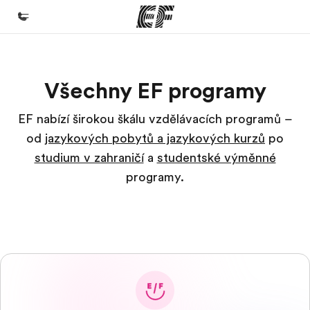
Domů
Všechny EF programy
Vítejte v EF
Všechny programy
EF nabízí širokou škálu vzdělávacích programů –
od
jazykových pobytů a jazykových kurzů
po
Podívejte se, co všechno děláme
studium v zahraničí
a
studentské výměnné
Kanceláře
programy.
Najděte nejbližší kancelář
O nás
Kdo jsme
Kariéra
Přidejte se k nám do týmu