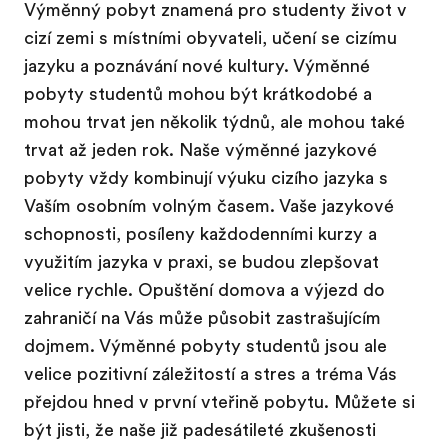
Výměnný pobyt znamená pro studenty život v
cizí zemi s místními obyvateli, učení se cizímu
jazyku a poznávání nové kultury. Výměnné
pobyty studentů mohou být krátkodobé a
mohou trvat jen několik týdnů, ale mohou také
trvat až jeden rok. Naše výměnné jazykové
pobyty vždy kombinují výuku cizího jazyka s
Vaším osobním volným časem. Vaše jazykové
schopnosti, posíleny každodenními kurzy a
využitím jazyka v praxi, se budou zlepšovat
velice rychle. Opuštění domova a výjezd do
zahraničí na Vás může působit zastrašujícím
dojmem. Výměnné pobyty studentů jsou ale
velice pozitivní záležitostí a stres a tréma Vás
přejdou hned v první vteřině pobytu. Můžete si
být jisti, že naše již padesátileté zkušenosti