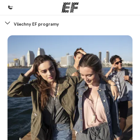
Všechny EF programy
Domů
Vítejte v EF
Všechny programy
Podívejte se, co všechno děláme
Kanceláře
Najděte nejbližší kancelář
O nás
Kdo jsme
Kariéra
Přidejte se k nám do týmu