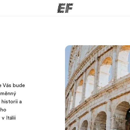
rogramy
Kanceláře
co všechno
Najděte nejbližší kancelář
K
e
se Vás bude
výměnný
historii a
oho
 Itálii