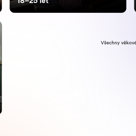
18–25 let
Všechny věkové