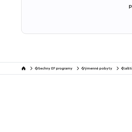
p
Všechny EF programy
Výmenné pobyty
Italšt
home