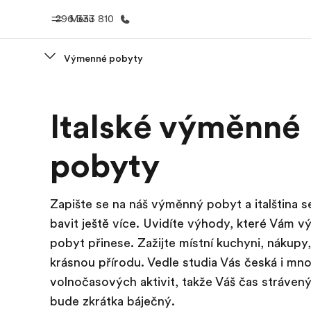
296 333 810
Menu
Výmenné pobyty
Domů
Všechny p
Italské výměnné
Vítejte v EF
Podívejte se, 
dělám
pobyty
Zapište se na náš výměnný pobyt a italština 
bavit ještě více. Uvidíte výhody, které Vám 
pobyt přinese. Zažijte místní kuchyni, nákupy, 
krásnou přírodu. Vedle studia Vás česká i mn
volnočasových aktivit, takže Váš čas strávený v
bude zkrátka báječný.