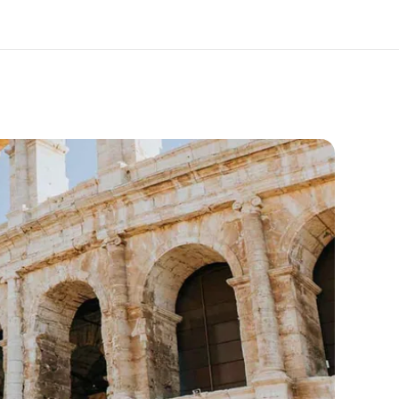
O nás
Kariéra
do jsme
Přidejte se k nám do týmu