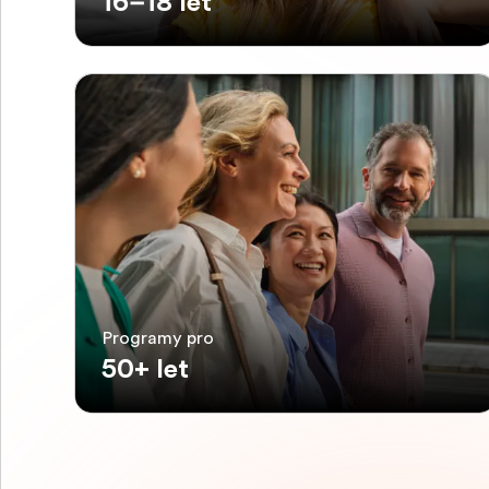
16–18 let
Programy pro
50+ let