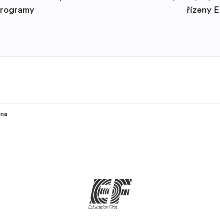
rogramy
řízeny 
ina