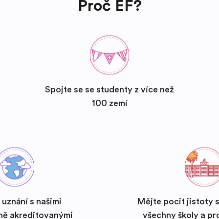
Proč EF?
Spojte se se studenty z více než
100 zemí
 uznání s našimi
Mějte pocit jistoty 
ně akreditovanými
všechny školy a p