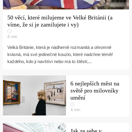
50 věcí, které milujeme ve Velké Británii (a
víme, že si je zamilujete i vy)
8
min
Velká Británie, která je nádherně rozmanitá a ohromně
krásná, má své jedinečné kouzlo, které nadchne téměř
každého, kdo ji navštíví nebo má to štěstí,...
6 nejlepších měst na
světě pro milovníky
umění
4
min
Jak ze sebe v