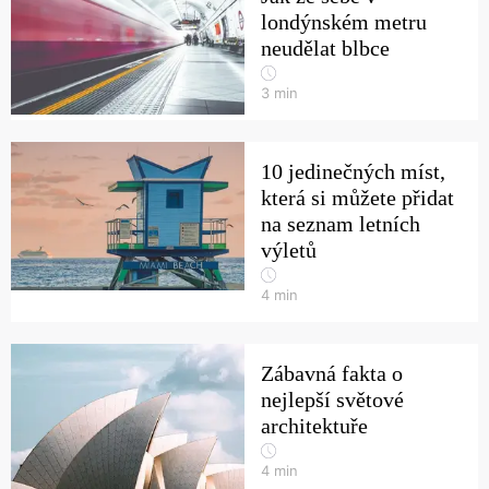
londýnském metru
neudělat blbce
3
min
10 jedinečných míst,
která si můžete přidat
na seznam letních
výletů
4
min
Zábavná fakta o
nejlepší světové
architektuře
4
min