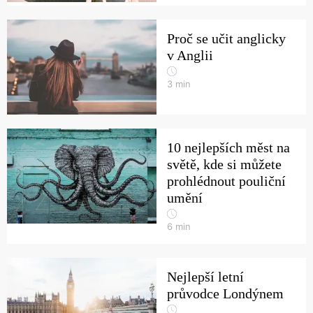
Proč se učit anglicky
v Anglii
3
min
10 nejlepších měst na
světě, kde si můžete
prohlédnout pouliční
umění
6
min
Nejlepší letní
průvodce Londýnem