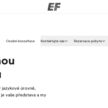
rogramy
Kanceláře
y
Osobní konzultace
Kontaktujte nás
Rezervace pobytu
co všechno
Najděte nejbližší kancelář
K
e
nou
u
y jazykové úrovně,
á je vaše představa a my