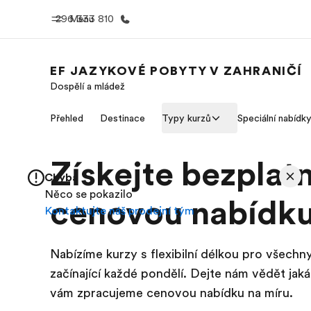
296 333 810
Menu
EF JAZYKOVÉ POBYTY V ZAHRANIČÍ
Dospělí a mládež
Domů
Všechny p
Přehled
Destinace
Typy kurzů
Speciální nabídk
Vítejte v EF
Podívejte se, 
dělám
Získejte bezplat
Chyba
Něco se pokazilo
cenovou nabídk
Kontaktujte náš prodejní tým
Nabízíme kurzy s flexibilní délkou pro všechn
začínající každé pondělí. Dejte nám vědět jak
vám zpracujeme cenovou nabídku na míru.