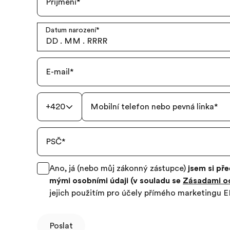
Příjmení
*
Datum narození
*
DD
.
MM
.
RRRR
E-mail
*
+420
Mobilní telefon nebo pevná linka
*
PSČ
*
Ano, já (nebo můj zákonný zástupce)
jsem si pře
mými osobními údaji (v souladu se
Zásadami oc
jejich použitím pro účely přímého marketingu E
Poslat