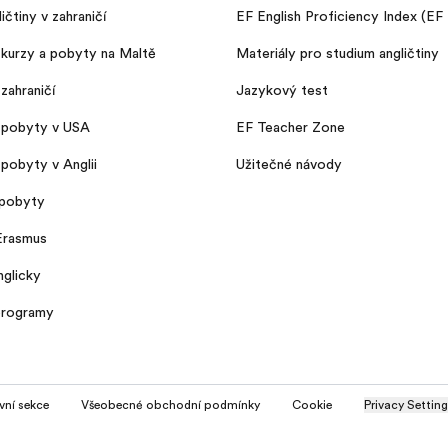
ičtiny v zahraničí
EF English Proficiency Index (EF
kurzy a pobyty na Maltě
Materiály pro studium angličtiny
zahraničí
Jazykový test
 pobyty v USA
EF Teacher Zone
pobyty v Anglii
Užitečné návody
pobyty
Erasmus
nglicky
programy
vní sekce
Všeobecné obchodní podmínky
Cookie
Privacy Settin