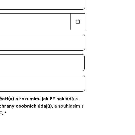
četl(a) a rozumím, jak EF nakládá s
hrany osobních údajů
)
, a souhlasím s
F.
*