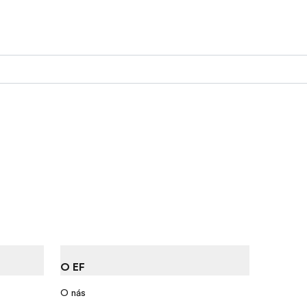
O EF
O nás