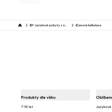
EF Jazykové pobyty v zahraničí (16+ let)
Cenová kalkulace
Home
Produkty dle věku
Oblíben
7-16 let
Jazykové 