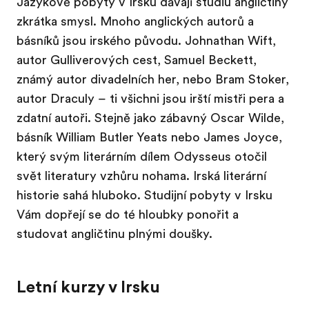
Jazykové pobyty v Irsku dávají studiu angličtiny
zkrátka smysl. Mnoho anglických autorů a
básníků jsou irského původu. Johnathan Wift,
autor Gulliverových cest, Samuel Beckett,
známý autor divadelních her, nebo Bram Stoker,
autor Draculy – ti všichni jsou irští mistři pera a
zdatní autoři. Stejně jako zábavný Oscar Wilde,
básník William Butler Yeats nebo James Joyce,
který svým literárním dílem Odysseus otočil
svět literatury vzhůru nohama. Irská literární
historie sahá hluboko. Studijní pobyty v Irsku
Vám dopřejí se do té hloubky ponořit a
studovat angličtinu plnými doušky.
Letní kurzy v Irsku