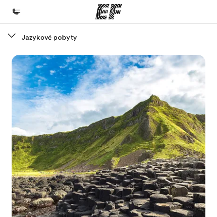
Jazykové pobyty
Domů
Vítejte v EF
Všechny programy
Podívejte se, co všechno děláme
Kanceláře
Najděte nejbližší kancelář
O nás
Kdo jsme
Kariéra
Přidejte se k nám do týmu