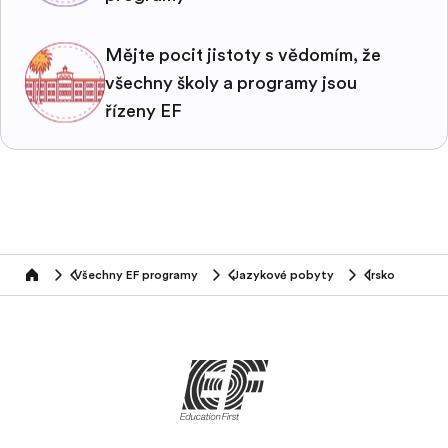
Mějte pocit jistoty s vědomím, že
všechny školy a programy jsou
řízeny EF
Všechny EF programy
Jazykové pobyty
Irsko
home