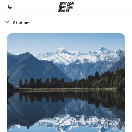
Studium
Domů
Vítejte v EF
Všechny programy
Podívejte se, co všechno děláme
Kanceláře
Najděte nejbližší kancelář
O nás
Kdo jsme
Kariéra
Přidejte se k nám do týmu