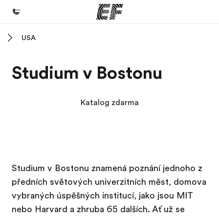
USA
Domů
Vítejte v EF
Studium v Bostonu
Všechny programy
Podívejte se, co všechno děláme
Katalog zdarma
Kanceláře
Najděte nejbližší kancelář
O nás
Kampus EF
Kampus EF
Kampus EF
Kampus EF
Studium v Bostonu znamená poznání jednoho z
Kdo jsme
předních světových univerzitních měst, domova
Kariéra
vybraných úspěšných institucí, jako jsou MIT
Přidejte se k nám do týmu
nebo Harvard a zhruba 65 dalších. Ať už se