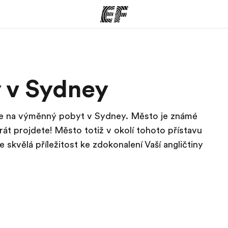
rogramy
Kanceláře
 v Sydney
co všechno
Najděte nejbližší kancelář
K
e
e se na výměnný pobyt v Sydney. Město je známé
t projdete! Město totiž v okolí tohoto přístavu
skvělá příležitost ke zdokonalení Vaší angličtiny