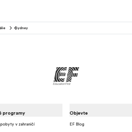
álie
Sydney
é programy
Objevte
pobyty v zahraničí
EF Blog