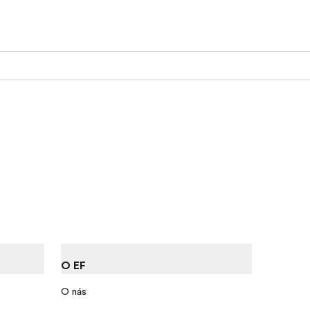
O EF
O nás