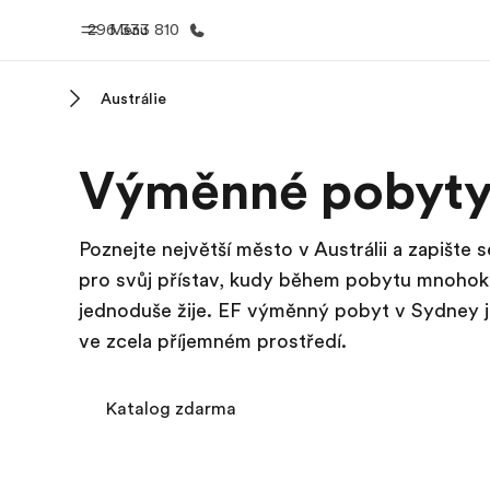
296 333 810
Menu
Austrálie
Domů
Všechny p
Výměnné pobyty
Vítejte v EF
Podívejte se, 
dělám
Poznejte největší město v Austrálii a zapišt
pro svůj přístav, kudy během pobytu mnohokrá
jednoduše žije. EF výměnný pobyt v Sydney je 
ve zcela příjemném prostředí.
Katalog zdarma