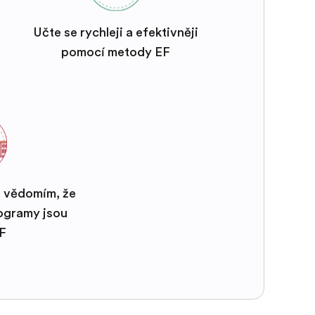
Učte se rychleji a efektivněji
pomocí metody EF
s vědomím, že
rogramy jsou
EF