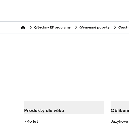
Všechny EF programy
Výmenné pobyty
Austr
home
Produkty dle věku
Oblíben
7-16 let
Jazykové 