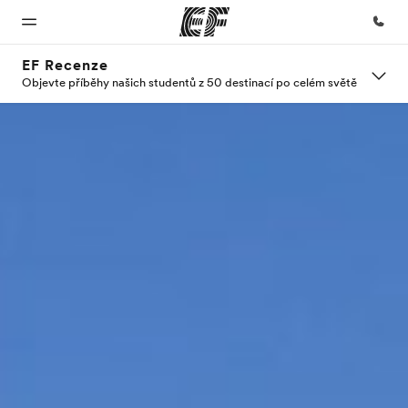
EF Recenze
Objevte příběhy našich studentů z 50 destinací po celém světě
Domů
Všechny
Kanceláře
O nás
Kariéra
programy
Vítejte v
Najděte
Kdo jsme
Přidejte
EF
nejbližší
se k nám
Podívejte se,
kancelář
do týmu
co všechno
děláme