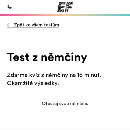
Zpět ke všem testům
Domů
Vítejte v EF
Všechny programy
Test z němčiny
Podívejte se, co všechno děláme
Kanceláře
Zdarma kvíz z němčiny na 15 minut.
Najděte nejbližší kancelář
Okamžité výsledky.
O nás
Kdo jsme
Otestuj svou němčinu
Kariéra
Přidejte se k nám do týmu