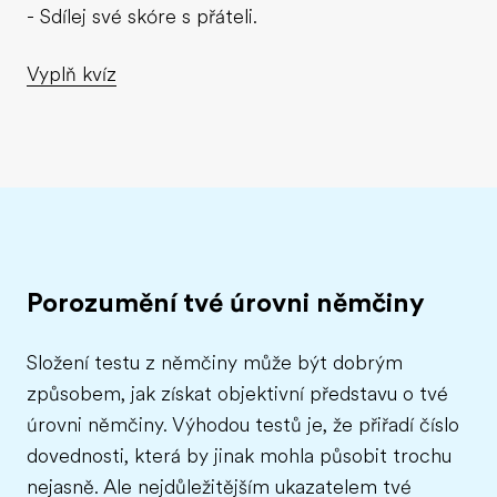
- Sdílej své skóre s přáteli.
Vyplň kvíz
Porozumění tvé úrovni němčiny
Složení testu z němčiny může být dobrým
způsobem, jak získat objektivní představu o tvé
úrovni němčiny. Výhodou testů je, že přiřadí číslo
dovednosti, která by jinak mohla působit trochu
nejasně. Ale nejdůležitějším ukazatelem tvé