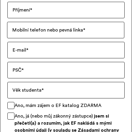
Příjmení
*
Mobilní telefon nebo pevná linka
*
E-mail
*
PSČ
*
Věk studenta
*
Ano, mám zájem o EF katalog ZDARMA
Ano, já (nebo můj zákonný zástupce)
jsem si
přečetl(a) a rozumím, jak EF nakládá s mými
osobními údaji (v souladu se
Zásadami ochrany