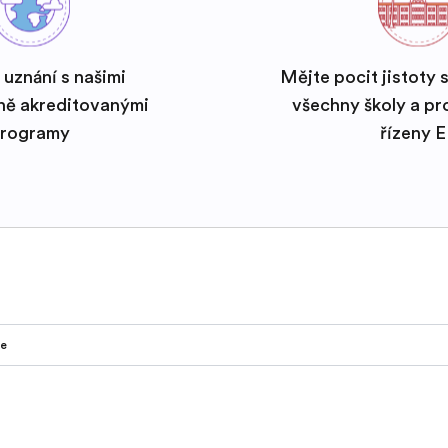
 uznání s našimi
Mějte pocit jistoty 
ně akreditovanými
všechny školy a p
rogramy
řízeny 
ie