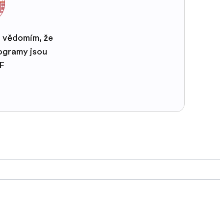
s vědomím, že
rogramy jsou
EF