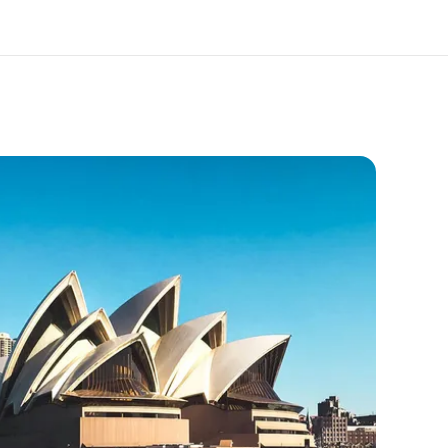
O nás
Kariéra
do jsme
Přidejte se k nám do týmu