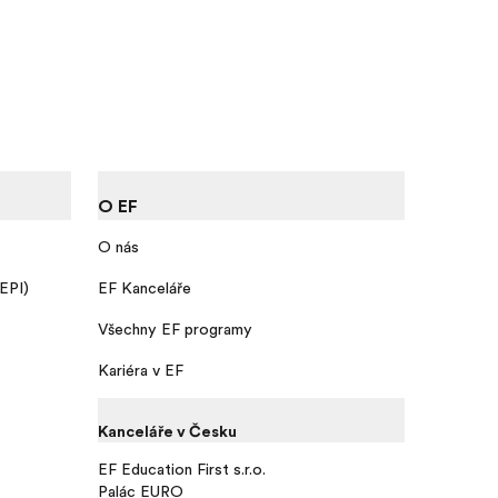
O EF
O nás
 EPI)
EF Kanceláře
Všechny EF programy
Kariéra v EF
Kanceláře v Česku
EF Education First s.r.o.
Palác EURO