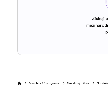
Získejte
mezinárod
p
Všechny EF programy
Jazykový tábor
Austrál
home