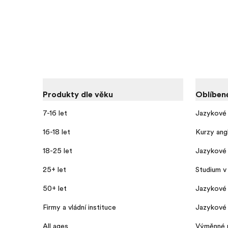
Produkty dle věku
Oblíben
7-16 let
Jazykové 
16-18 let
Kurzy angl
18-25 let
Jazykové 
25+ let
Studium v 
50+ let
Jazykové
Firmy a vládní instituce
Jazykové 
All ages
Výměnné 