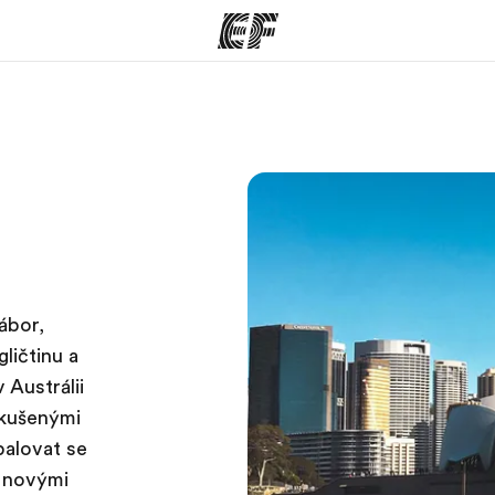
rogramy
Kanceláře
co všechno
Najděte nejbližší kancelář
K
e
ábor,
ličtinu a
 Austrálii
zkušenými
palovat se
s novými