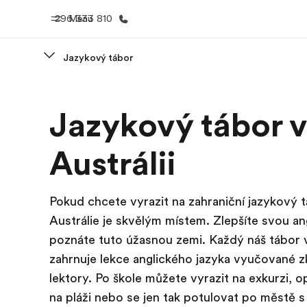
296 333 810
Menu
Jazykový tábor
Domů
Všechny p
Jazykový tábor v
Vítejte v EF
Podívejte se, 
dělám
Austrálii
Pokud chcete vyrazit na zahraniční jazykový t
Austrálie je skvělým místem. Zlepšíte svou ang
poznáte tuto úžasnou zemi. Každý náš tábor v
zahrnuje lekce anglického jazyka vyučované 
lektory. Po škole můžete vyrazit na exkurzi, o
na pláži nebo se jen tak potulovat po městě 