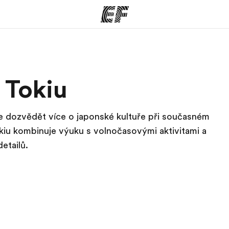
rogramy
Kanceláře
 Tokiu
co všechno
Najděte nejbližší kancelář
K
e
k se dozvědět více o japonské kultuře při současném
okiu kombinuje výuku s volnočasovými aktivitami a
etailů.