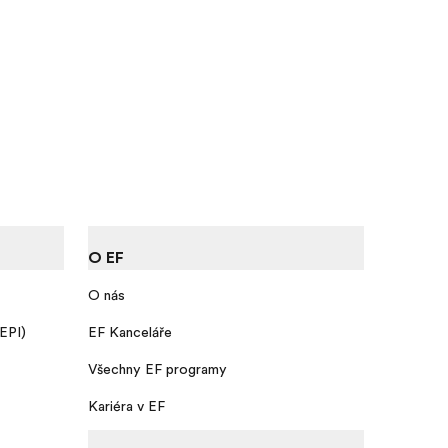
O EF
O nás
 EPI)
EF Kanceláře
Všechny EF programy
Kariéra v EF