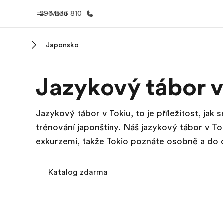
296 333 810
Menu
Japonsko
Domů
Všechny p
Jazykový tábor v
Vítejte v EF
Podívejte se, 
dělám
Jazykový tábor v Tokiu, to je příležitost, ja
trénování japonštiny. Náš jazykový tábor v T
exkurzemi, takže Tokio poznáte osobně a do d
Katalog zdarma