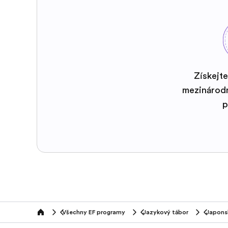
Získejte
mezinárod
p
Všechny EF programy
Jazykový tábor
Japons
home