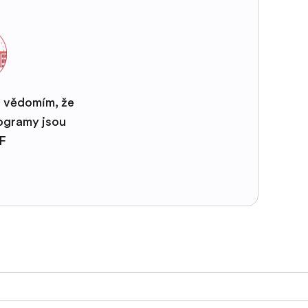
s vědomím, že
rogramy jsou
EF