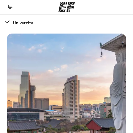
Univerzita
Domů
Vítejte v EF
Všechny programy
Podívejte se, co všechno děláme
Kanceláře
Najděte nejbližší kancelář
O nás
Kdo jsme
Kariéra
Přidejte se k nám do týmu