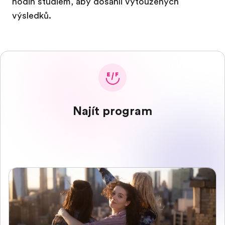
hodin studiem, aby dosáhli vytoužených
výsledků.
Najít program