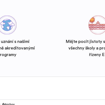
 uznání s našimi
Mějte pocit jistoty 
ně akreditovanými
všechny školy a p
rogramy
řízeny 
Mnichov