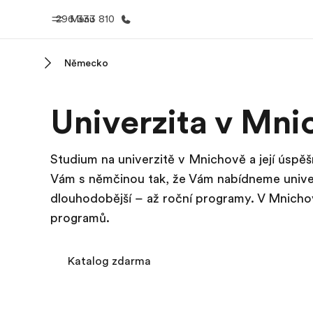
296 333 810
Menu
Německo
Domů
Všechny p
Univerzita v Mn
Vítejte v EF
Podívejte se, 
dělám
Studium na univerzitě v Mnichově a její úspě
Vám s němčinou tak, že Vám nabídneme unive
dlouhodobější – až roční programy. V Mnicho
programů.
Katalog zdarma