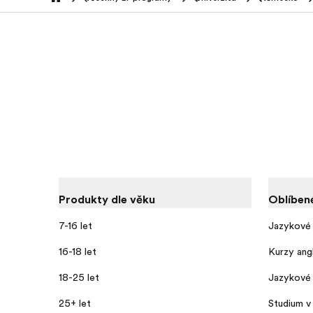
home
Produkty dle věku
Oblíben
7-16 let
Jazykové 
16-18 let
Kurzy angl
18-25 let
Jazykové 
25+ let
Studium v 