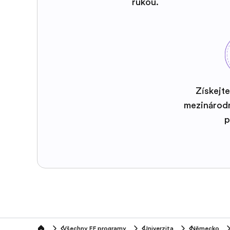
rukou.
Získejte
mezinárod
p
Všechny EF programy
Univerzita
Německo