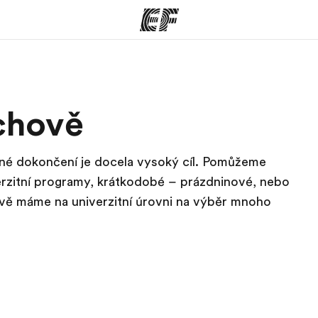
rogramy
Kanceláře
ichově
co všechno
Najděte nejbližší kancelář
K
e
šné dokončení je docela vysoký cíl. Pomůžeme
rzitní programy, krátkodobé – prázdninové, nebo
vě máme na univerzitní úrovni na výběr mnoho