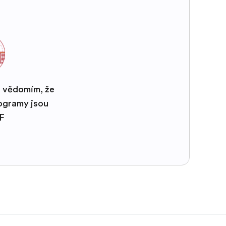
s vědomím, že
rogramy jsou
EF