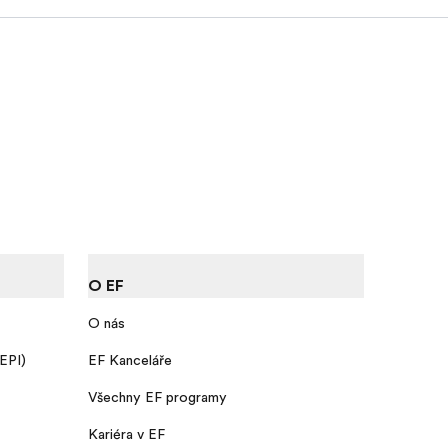
O EF
O nás
 EPI)
EF Kanceláře
Všechny EF programy
Kariéra v EF