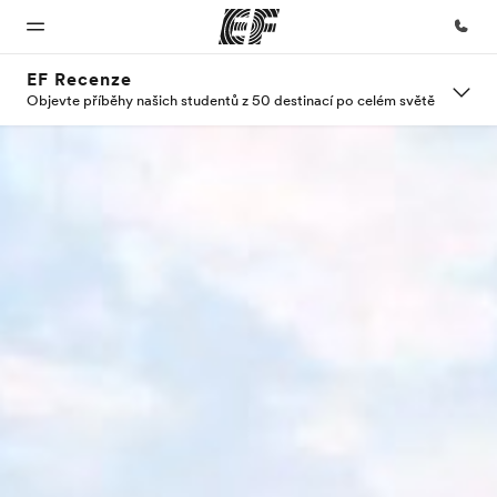
EF Recenze
Objevte příběhy našich studentů z 50 destinací po celém světě
Domů
Všechny
Kanceláře
O nás
Kariéra
programy
Vítejte v
Najděte
Kdo jsme
Přidejte
EF
nejbližší
se k nám
Podívejte se,
kancelář
do týmu
co všechno
děláme