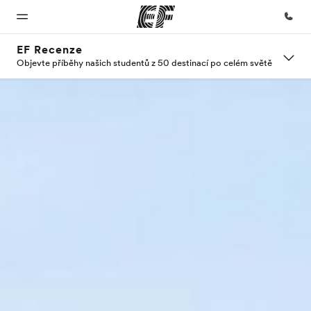
EF Recenze
Objevte příběhy našich studentů z 50 destinací po celém světě
Domů
Všechny
Kanceláře
O nás
Kariéra
programy
Vítejte v
Najděte
Kdo jsme
Přidejte
EF
nejbližší
se k nám
Podívejte se,
kancelář
do týmu
co všechno
děláme