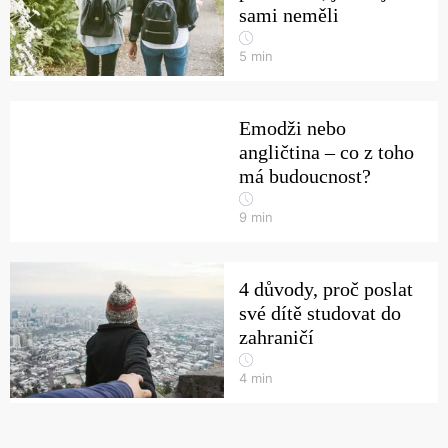
sami neměli
5
min
Emodži nebo
angličtina – co z toho
má budoucnost?
9
min
4 důvody, proč poslat
své dítě studovat do
zahraničí
4
min