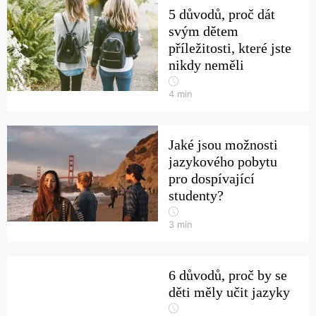
5 důvodů, proč dát
svým dětem
příležitosti, které jste
nikdy neměli
4
min
Jaké jsou možnosti
jazykového pobytu
pro dospívající
studenty?
3
min
6 důvodů, proč by se
děti měly učit jazyky