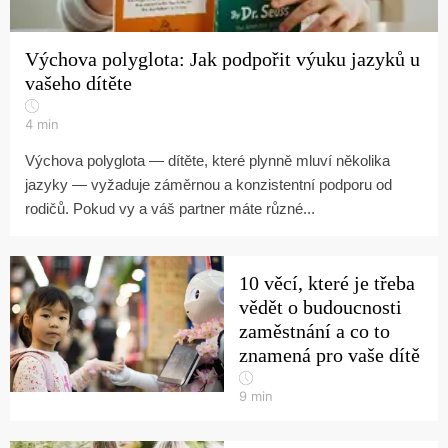
Výchova polyglota: Jak podpořit výuku jazyků u
vašeho dítěte
4
min
Výchova polyglota — dítěte, které plynně mluví několika
jazyky — vyžaduje záměrnou a konzistentní podporu od
rodičů. Pokud vy a váš partner máte různé...
10 věcí, které je třeba
vědět o budoucnosti
zaměstnání a co to
znamená pro vaše dítě
9
min