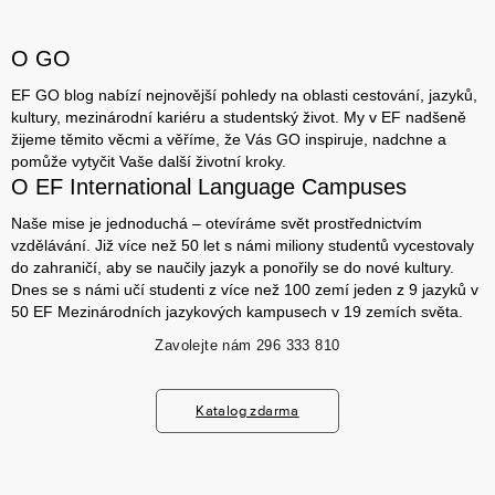
O GO
EF GO blog nabízí nejnovější pohledy na oblasti cestování, jazyků,
kultury, mezinárodní kariéru a studentský život. My v EF nadšeně
žijeme těmito věcmi a věříme, že Vás GO inspiruje, nadchne a
pomůže vytyčit Vaše další životní kroky.
O EF International Language Campuses
Naše mise je jednoduchá – otevíráme svět prostřednictvím
vzdělávání. Již více než 50 let s námi miliony studentů vycestovaly
do zahraničí, aby se naučily jazyk a ponořily se do nové kultury.
Dnes se s námi učí studenti z více než 100 zemí jeden z 9 jazyků v
50 EF Mezinárodních jazykových kampusech v 19 zemích světa.
Zavolejte nám
296 333 810
Katalog zdarma