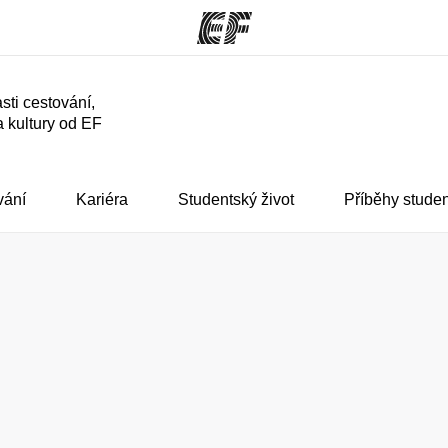
sti cestování,
a kultury od EF
rogramy
Kanceláře
co všechno
Najděte nejbližší kancelář
K
e
vání
Kariéra
Studentský život
Příběhy stude