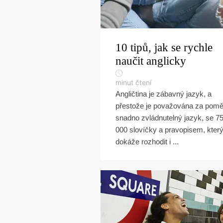
10 tipů, jak se rychle
naučit anglicky
minut čtení
Angličtina je zábavný jazyk, a
přestože je považována za pom
snadno zvládnutelný jazyk, se 7
000 slovíčky a pravopisem, kter
dokáže rozhodit i ...