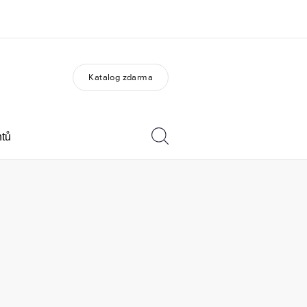
Katalog zdarma
O nás
Kariéra
do jsme
Přidejte se k nám do týmu
ntů