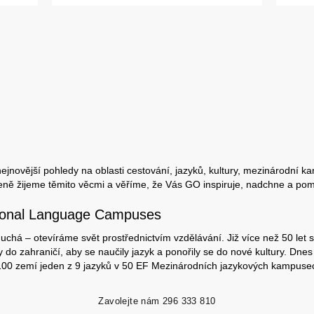
jnovější pohledy na oblasti cestování, jazyků, kultury, mezinárodní ka
eně žijeme těmito věcmi a věříme, že Vás GO inspiruje, nadchne a pom
tional Language Campuses
chá – otevíráme svět prostřednictvím vzdělávání. Již více než 50 let s
 do zahraničí, aby se naučily jazyk a ponořily se do nové kultury. Dnes
 100 zemí jeden z 9 jazyků v 50 EF Mezinárodních jazykových kampuse
Zavolejte nám
296 333 810