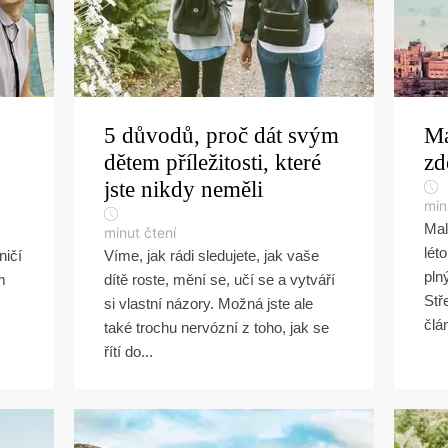
5 důvodů, proč dát svým
Ma
dětem příležitosti, které
zd
jste nikdy neměli
min
Mal
minut čtení
lét
ničí
Víme, jak rádi sledujete, jak vaše
pln
m
dítě roste, mění se, učí se a vytváří
Stř
si vlastní názory. Možná jste ale
člá
také trochu nervózní z toho, jak se
řítí do...