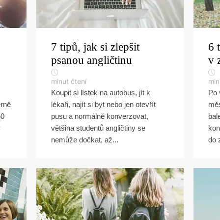
7 tipů, jak si zlepšit
6 
psanou angličtinu
v 
minut čtení
min
Koupit si lístek na autobus, jít k
Po 
ěrně
lékaři, najít si byt nebo jen otevřít
měs
50
pusu a normálně konverzovat,
bal
ý
většina studentů angličtiny se
kon
nemůže dočkat, až...
do 