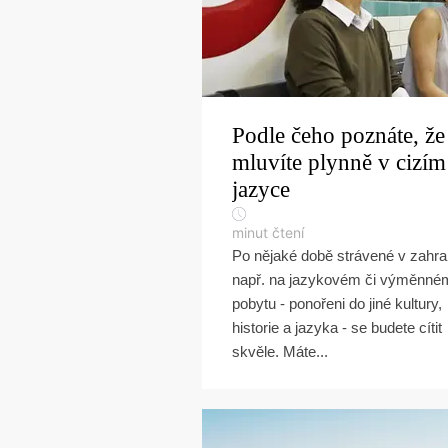
Podle čeho poznáte, že
mluvíte plynně v cizím
jazyce
minut čtení
Po nějaké době strávené v zahra
např. na jazykovém či výměnné
pobytu - ponořeni do jiné kultury,
historie a jazyka - se budete cítit
skvěle. Máte...