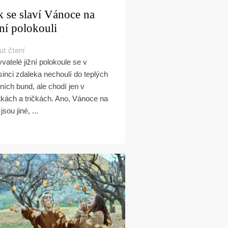
k se slaví Vánoce na
žní polokouli
ut čtení
vatelé jižní polokoule se v
sinci zdaleka nechoulí do teplých
ních bund, ale chodí jen v
tkách a tričkách. Ano, Vánoce na
 jsou jiné, ...