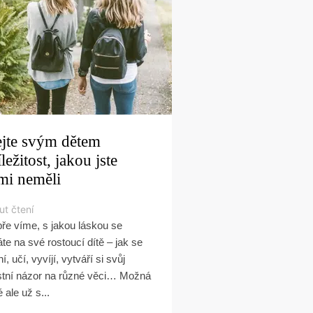
jte svým dětem
íležitost, jakou jste
mi neměli
ut čtení
ře víme, s jakou láskou se
áte na své rostoucí dítě – jak se
, učí, vyvíjí, vytváří si svůj
stní názor na různé věci… Možná
 ale už s...