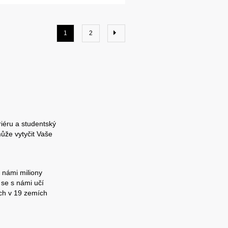
1
2
riéru a studentský
ůže vytyčit Vaše
 námi miliony
 se s námi učí
ch v 19 zemích