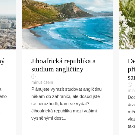
ný
Jihoafrická republika a
De
studium angličtiny
př
sa
minut čtení
a
Plánujete vyrazit studovat angličtinu
min
dého
někam do zahraničí, ale dosud jste
Dob
se nerozhodli, kam se vydat?
dív
k
Jihoafrická republika mezi vašimi
mění
vysněnými dest...
vla
také