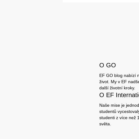
O GO
EF GO blog nabízí ne
život. My v EF nadš
další životní kroky.
O EF Interna
Naše mise je jednodu
studentů vycestovaly
studenti z více než
světa.