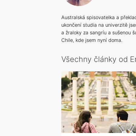
Australská spisovatelka a překla
ukončení studia na univerzitě j
a žraloky za sangríu a sušenou š
Chile, kde jsem nyní doma.
Všechny články od Er