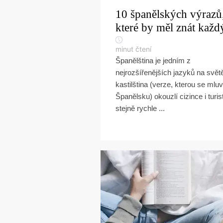
10 španělských výrazů
které by měl znát každ
minut čtení
Španělština je jedním z
nejrozšířenějších jazyků na svět
kastilština (verze, kterou se mluv
Španělsku) okouzlí cizince i turis
stejně rychle ...