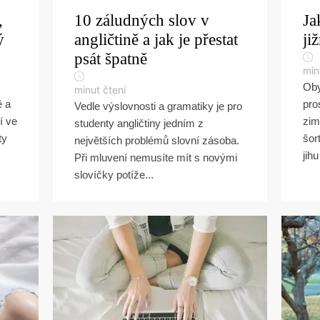
,
10 záludných slov v
Ja
ý
angličtině a jak je přestat
ji
psát špatně
min
Oby
minut čtení
ě a
pro
Vedle výslovnosti a gramatiky je pro
í ve
zim
studenty angličtiny jedním z
ty
šor
největších problémů slovní zásoba.
jihu
Při mluvení nemusíte mít s novými
slovíčky potíže...