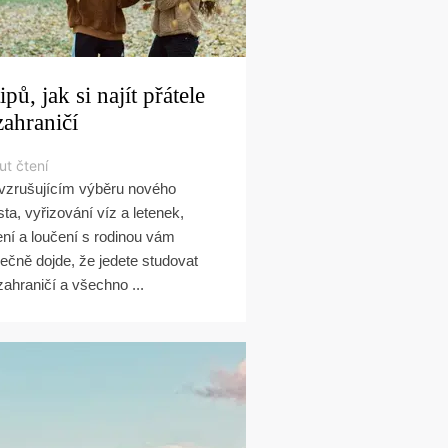
tipů, jak si najít přátele
zahraničí
ut čtení
vzrušujícím výběru nového
ta, vyřizování víz a letenek,
ení a loučení s rodinou vám
ečně dojde, že jedete studovat
zahraničí a všechno ...