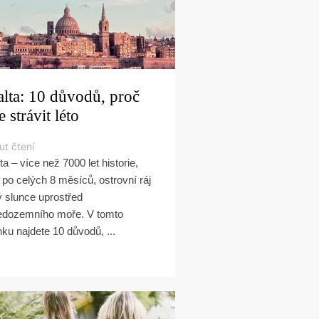
lta: 10 důvodů, proč
e strávit léto
ut čtení
ta – více než 7000 let historie,
o po celých 8 měsíců, ostrovní ráj
ý slunce uprostřed
edozemního moře. V tomto
nku najdete 10 důvodů, ...