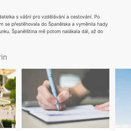
datelka s vášní pro vzdělávání a cestování. Po
sem se přestěhovala do Španělska a vyměnila hady
unku. Španělština mě potom nalákala dál, až do
in