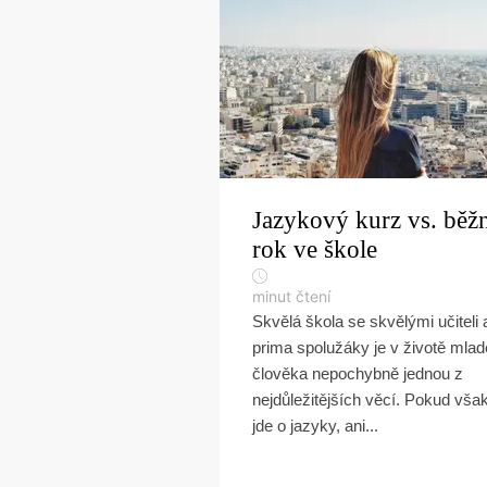
Jazykový kurz vs. běž
rok ve škole
minut čtení
Skvělá škola se skvělými učiteli 
prima spolužáky je v životě mla
člověka nepochybně jednou z
nejdůležitějších věcí. Pokud vša
jde o jazyky, ani...