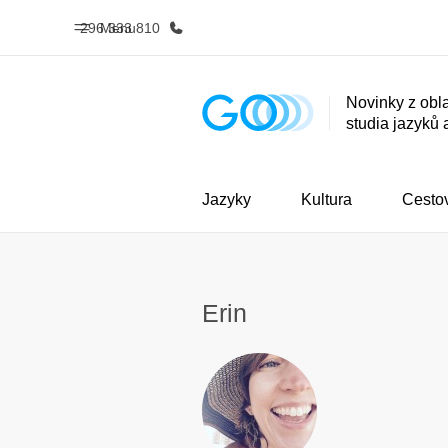
296 333 810
Menu
Novinky z obla
studia jazyků 
Domů
Všechny p
Vítejte v EF
Podívejte se, 
dělám
Jazyky
Kultura
Cesto
Erin