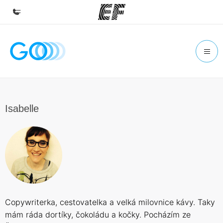
Domů
Vítejte v EF
Všechny programy
Podívejte se, co všechno děláme
Isabelle
Kanceláře
Najděte nejbližší kancelář
O nás
Kdo jsme
Kariéra
Copywriterka, cestovatelka a velká milovnice kávy. Taky
Přidejte se k nám do týmu
mám ráda dortíky, čokoládu a kočky. Pocházím ze