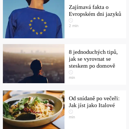
Zajímavá fakta o
Evropském dni jazyků
2
min
8 jednoduchých tipů,
jak se vyrovnat se
steskem po domově
min
Od snídaně po večeři:
Jak jíst jako Italové
min