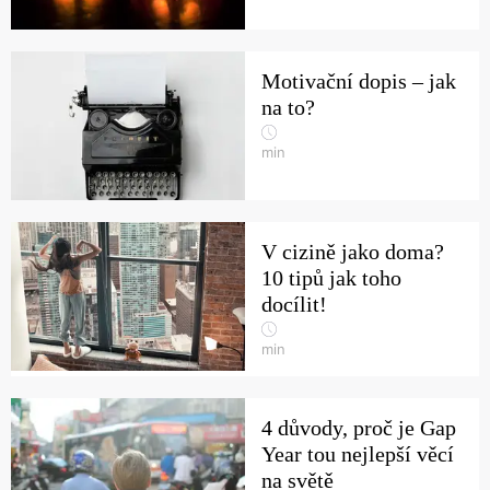
Motivační dopis – jak
na to?
min
V cizině jako doma?
10 tipů jak toho
docílit!
min
4 důvody, proč je Gap
Year tou nejlepší věcí
na světě