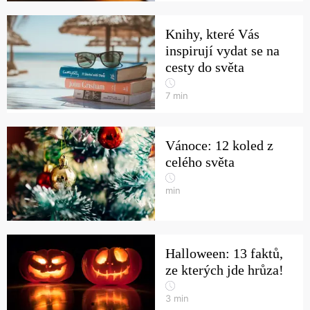
Knihy, které Vás
inspirují vydat se na
cesty do světa
7
min
Vánoce: 12 koled z
celého světa
min
Halloween: 13 faktů,
ze kterých jde hrůza!
3
min