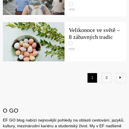
min
Velikonoce ve světě –
8 zábavných tradic
min
1
2
O GO
EF GO blog nabízí nejnovější pohledy na oblasti cestování, jazyků,
kultury, mezinárodní kariéru a studentský život. My v EF nadšeně