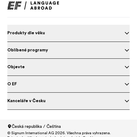
Produkty dle věku
Oblíbené programy
Objevte
O EF
Kanceláře v Česku
Otestujte svou angličtinu
Česká republika / Čeština
© Signum International AG 2026. Všechna práva vyhrazena.
North America
/
Canada / English