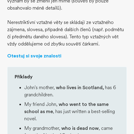
význam by se změnil jen mírně (souvětí by pouze
obsahovalo méně detailů).
Nerestriktivní vztažné věty se skládají ze vztažného
zájmena, slovesa, případně dalších členů (např. podmětu
či předmětu daného slovesa). Tento typ vztažných vět
vždy oddělujeme od zbytku souvětí čárkami.
Otestuj si svoje znalosti
Příklady
John's mother,
who lives in Scotland,
has 6
grandchildren.
My friend John,
who went to the same
school as me
, has just written a best-selling
novel.
My grandmother,
who is dead now
, came