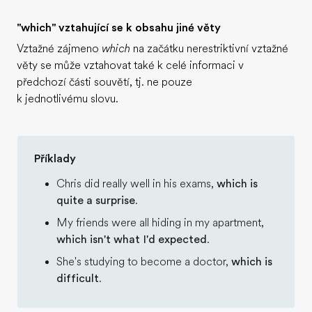
"which" vztahující se k obsahu jiné věty
Vztažné zájmeno
which
na začátku nerestriktivní vztažné
věty se může vztahovat také k celé informaci v
předchozí části souvětí, tj. ne pouze
k jednotlivému slovu.
Příklady
Chris did really well in his exams,
which is
quite a surprise
.
My friends were all hiding in my apartment,
which isn't what I'd expected
.
She's studying to become a doctor,
which is
difficult
.