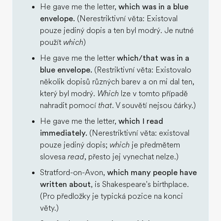
He gave me the letter,
which was in a blue
envelope.
(Nerestriktivní věta: Existoval
pouze jediný dopis a ten byl modrý. Je nutné
použít
which
)
He gave me the letter
which/that was in a
blue envelope.
(Restriktivní věta: Existovalo
několik dopisů různých barev a on mi dal ten,
který byl modrý.
Which
lze v tomto případě
nahradit pomocí
that
. V souvětí nejsou čárky.)
He gave me the letter,
which I read
immediately.
(Nerestriktivní věta: existoval
pouze jediný dopis;
which
je předmětem
slovesa
read
, přesto jej vynechat nelze.)
Stratford-on-Avon,
which many people have
written about
, is Shakespeare's birthplace.
(Pro předložky je typická pozice na konci
věty.)