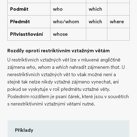
Podmět
who
which
Předmět
who/whom
which
where
Přivlastňování
whose
Rozdíly oproti restriktivním vztažným větám
U restriktivních vztažných vět lze v mluvené angličtině
zájmena
who, whom
a
which
nahradit zájmenem
that
. U
nerestriktivních vztažných vět to však možné není a
stejně tak nelze nikdy vztažné zájmeno vynechat, ani
pokud se vyskytuje v roli předmětu vztažné věty.
Posledním rozdílem je psaní čárek, které jsou v souvětích
s nerestriktivními vztažnými větami nutné.
Příklady