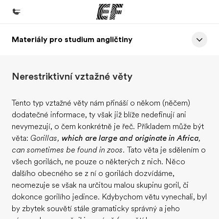
Materiály pro studium angličtiny
Domů
Vítejte v EF
Nerestriktivní vztažné věty
Všechny programy
Podívejte se, co všechno děláme
Tento typ vztažné věty nám přináší o někom (něčem)
dodatečné informace, ty však již blíže nedefinují ani
Kanceláře
nevymezují, o čem konkrétně je řeč. Příkladem může být
Najděte nejbližší kancelář
věta:
Gorillas,
which are large and originate in Africa
,
can sometimes be found in zoos.
Tato věta je sdělením o
O nás
všech gorilách, ne pouze o některých z nich. Něco
Kdo jsme
dalšího obecného se z ní o gorilách dozvídáme,
neomezuje se však na určitou malou skupinu goril, či
Kariéra
dokonce gorilího jedince. Kdybychom větu vynechali, byl
Přidejte se k nám do týmu
by zbytek souvětí stále gramaticky správný a jeho