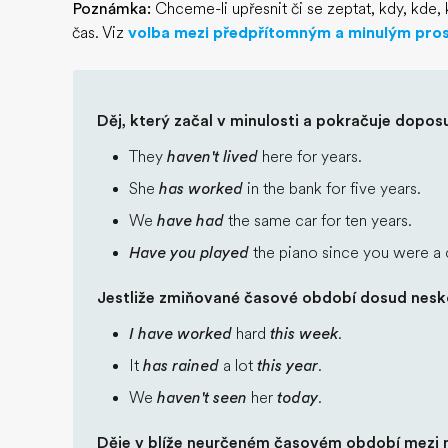
Poznámka:
Chceme-li upřesnit či se zeptat, kdy, kde
čas. Viz
volba mezi předpřítomným a minulým pr
Děj, který začal v minulosti a pokračuje dopos
They
haven't lived
here for years.
She
has worked
in the bank for five years.
We
have had
the same car for ten years.
Have you played
the piano since you were a 
Jestliže zmiňované časové období dosud nesk
I have worked
hard
this week
.
It
has rained
a lot
this year
.
We
haven't seen
her
today
.
Děje v blíže neurčeném časovém období mezi m