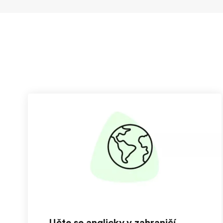
Učte se anglicky v zahraničí