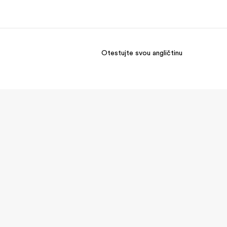
Otestujte svou angličtinu
O nás
Kariéra
do jsme
Přidejte se k nám do týmu