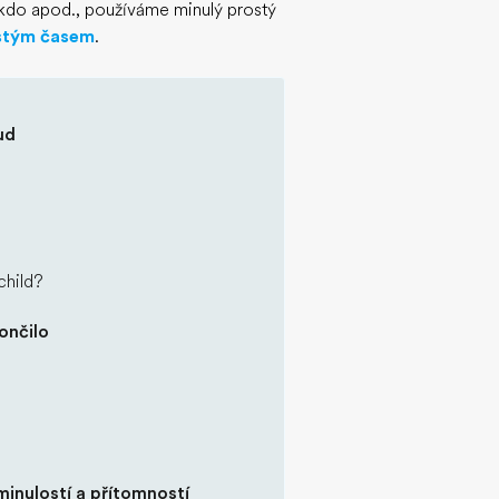
, kdo apod., používáme minulý prostý
ostým časem
.
ud
child?
ončilo
inulostí a přítomností