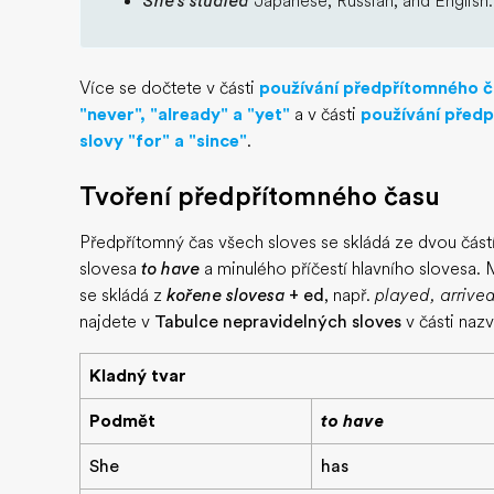
She's studied
Japanese, Russian, and English.
Více se dočtete v části
používání předpřítomného ča
"never", "already" a "yet"
a v části
používání předp
slovy "for" a "since"
.
Tvoření předpřítomného času
Předpřítomný čas všech sloves se skládá ze dvou čá
slovesa
to have
a minulého příčestí hlavního slovesa. 
se skládá z
kořene slovesa
+ ed
, např.
played, arrive
najdete v
Tabulce nepravidelných sloves
v části naz
Kladný tvar
Podmět
to have
She
has