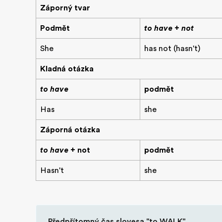
Záporný tvar
Podmět
to have + not
She
has not (hasn't)
Kladná otázka
to have
podmět
Has
she
Záporná otázka
to have
+ not
podmět
Hasn't
she
Předpřítomný čas slovesa "to WALK"