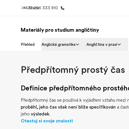
+420 296 333 810
Menu
Materiály pro studium angličtiny
Domů
Všechny p
Přehled
Anglická gramatika
Angličtina v praxi
Vítejte v EF
Podívejte se, 
dělám
Předpřítomný prostý čas
Definice předpřítomného prostéh
Předpřítomný čas se používá k vyjádření vztahu mezi m
proběhl, jeho čas však není blíže specifikován
a čast
jeho
výsledek
.
Otestuj si svoje znalosti