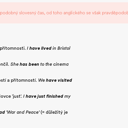
podobný slovesný čas, od toho anglického se však pravděpodo
v přítomnosti.
I
have lived
in Bristol
nčil.
She
has been
to the cinema
stí a přítomností.
We
have visited
ovce 'just'.
I
have just finished
my
ead
'War and Peace'
(= důležitý je