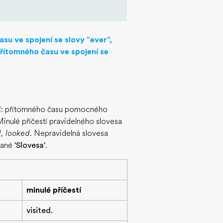
su ve spojení se slovy "ever",
řítomného času ve spojení se
stí: přítomného času pomocného
Minulé příčestí pravidelného slovesa
d, looked
. Nepravidelná slovesa
vané
'Slovesa'
.
minulé příčestí
visited.