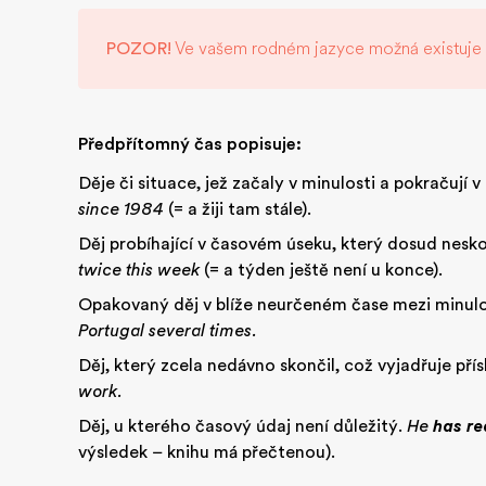
POZOR!
Ve vašem rodném jazyce možná existuje 
Předpřítomný čas popisuje:
Děje či situace, jež začaly v minulosti a pokračují 
since 1984
(= a žiji tam stále).
Děj probíhající v časovém úseku, který dosud nesko
twice this week
(= a týden ještě není u konce).
Opakovaný děj v blíže neurčeném čase mezi minulo
Portugal several times.
Děj, který zcela nedávno skončil, což vyjadřuje přísl
work.
Děj, u kterého časový údaj není důležitý.
He
has r
výsledek – knihu má přečtenou).