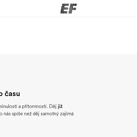
rogramy
Kanceláře
co všechno
Najděte nejbližší kancelář
K
e
o času
inulostí a přítomností. Děj
již
o nás spíše než děj samotný zajímá